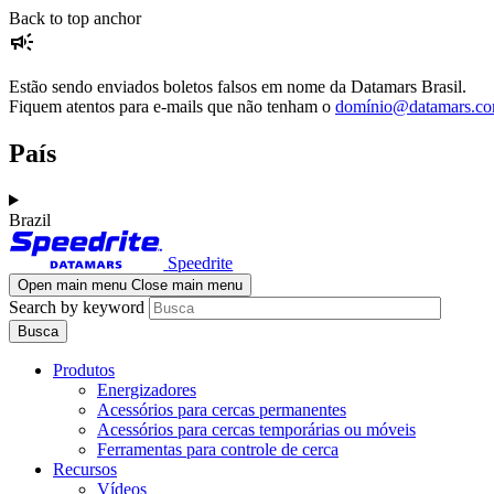
Skip
Skip
Back to top anchor
campaign
to
to
main
navigation
content
Estão sendo enviados boletos falsos em nome da Datamars Brasil.
Fiquem atentos para e-mails que não tenham o
domínio@datamars.c
País
Brazil
Speedrite
Open main menu
Close main menu
Search by keyword
Produtos
Energizadores
Acessórios para cercas permanentes
Acessórios para cercas temporárias ou móveis
Ferramentas para controle de cerca
Recursos
Vídeos