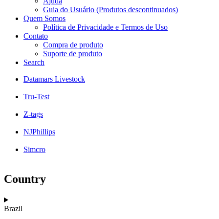
Ajuda
Guia do Usuário (Produtos descontinuados)
Quem Somos
Política de Privacidade e Termos de Uso
Contato
Compra de produto
Suporte de produto
Search
Datamars Livestock
Tru-Test
Z-tags
NJPhillips
Simcro
Country
Brazil