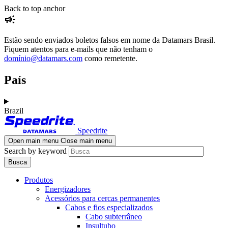
Skip
Skip
Back to top anchor
campaign
to
to
main
navigation
content
Estão sendo enviados boletos falsos em nome da Datamars Brasil.
Fiquem atentos para e-mails que não tenham o
domínio@datamars.com
como remetente.
País
Brazil
Speedrite
Open main menu
Close main menu
Search by keyword
Produtos
Energizadores
Acessórios para cercas permanentes
Cabos e fios especializados
Cabo subterrâneo
Insultubo