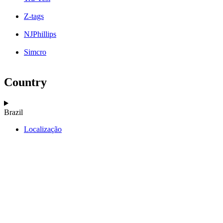
Z-tags
NJPhillips
Simcro
Country
Brazil
Localização