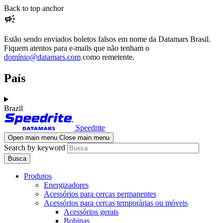
Skip
Skip
Back to top anchor
campaign
to
to
main
navigation
content
Estão sendo enviados boletos falsos em nome da Datamars Brasil.
Fiquem atentos para e-mails que não tenham o
domínio@datamars.com
como remetente.
País
Brazil
Speedrite
Open main menu
Close main menu
Search by keyword
Produtos
Energizadores
Acessórios para cercas permanentes
Acessórios para cercas temporárias ou móveis
Acessórios gerais
Bobinas