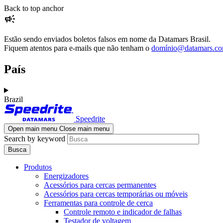
Skip
Skip
Back to top anchor
campaign
to
to
main
navigation
content
Estão sendo enviados boletos falsos em nome da Datamars Brasil.
Fiquem atentos para e-mails que não tenham o
domínio@datamars.c
País
Brazil
Speedrite
Open main menu
Close main menu
Search by keyword
Produtos
Energizadores
Acessórios para cercas permanentes
Acessórios para cercas temporárias ou móveis
Ferramentas para controle de cerca
Controle remoto e indicador de falhas
Testador de voltagem