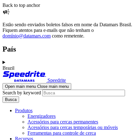
Skip
Skip
Back to top anchor
campaign
to
to
main
navigation
content
Estão sendo enviados boletos falsos em nome da Datamars Brasil.
Fiquem atentos para e-mails que não tenham o
domínio@datamars.com
como remetente.
País
Brazil
Speedrite
Open main menu
Close main menu
Search by keyword
Produtos
Energizadores
Acessórios para cercas permanentes
Acessórios para cercas temporárias ou móveis
Ferramentas para controle de cerca
Recursos